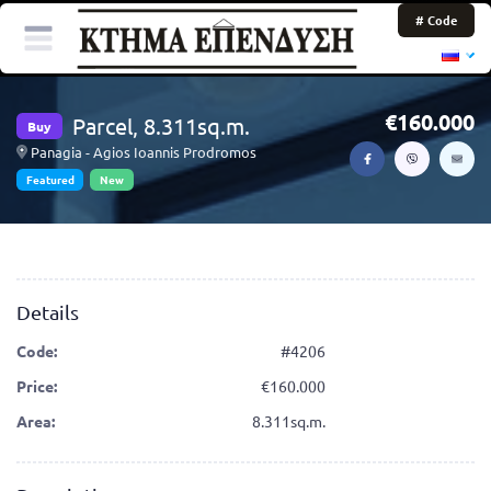
# Code
160.000
Parcel, 8.311sq.m.
Buy
Panagia - Agios Ioannis Prodromos
Featured
New
Details
Code:
#4206
Price:
160.000
Area:
8.311sq.m.