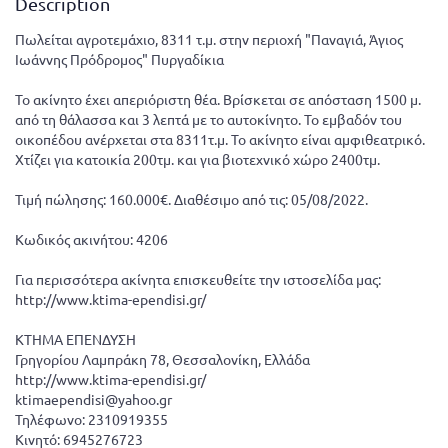
Description
Πωλείται αγροτεμάχιο, 8311 τ.μ. στην περιοχή "Παναγιά, Άγιος
Ιωάννης Πρόδρομος" Πυργαδίκια
Το ακίνητο έχει απεριόριστη θέα. Βρίσκεται σε απόσταση 1500 μ.
από τη θάλασσα και 3 λεπτά με το αυτοκίνητο. Το εμβαδόν του
οικοπέδου ανέρχεται στα 8311τ.μ. Το ακίνητο είναι αμφιθεατρικό.
Χτίζει για κατοικία 200τμ. και για βιοτεχνικό χώρο 2400τμ.
Τιμή πώλησης: 160.000€. Διαθέσιμο από τις: 05/08/2022.
Κωδικός ακινήτου: 4206
Για περισσότερα ακίνητα επισκευθείτε την ιστοσελίδα μας:
http://www.ktima-ependisi.gr/
ΚΤΗΜΑ ΕΠΕΝΔΥΣΗ
Γρηγορίου Λαμπράκη 78, Θεσσαλονίκη, Ελλάδα
http://www.ktima-ependisi.gr/
ktimaependisi@yahoo.gr
Τηλέφωνο: 2310919355
Κινητό: 6945276723